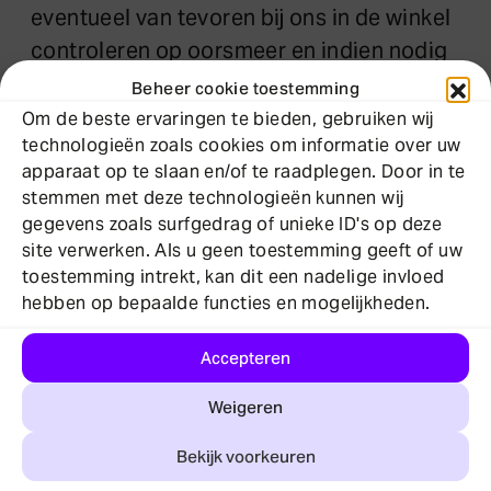
eventueel van tevoren bij ons in de winkel
controleren op oorsmeer en indien nodig
bij de huisarts uitspuiten.
Beheer cookie toestemming
Om de beste ervaringen te bieden, gebruiken wij
technologieën zoals cookies om informatie over uw
apparaat op te slaan en/of te raadplegen. Door in te
stemmen met deze technologieën kunnen wij
gegevens zoals surfgedrag of unieke ID's op deze
site verwerken. Als u geen toestemming geeft of uw
toestemming intrekt, kan dit een nadelige invloed
hebben op bepaalde functies en mogelijkheden.
Accepteren
Weigeren
Bekijk voorkeuren