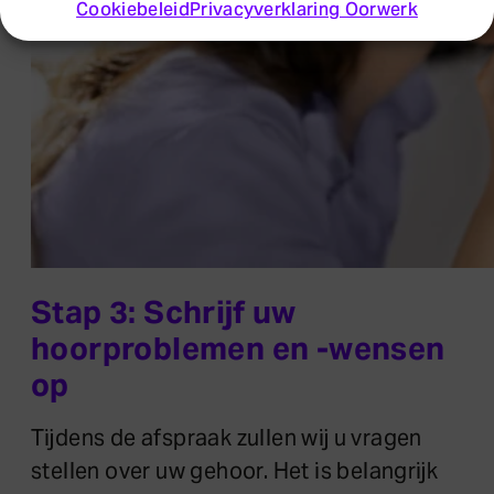
Cookiebeleid
Privacyverklaring Oorwerk
Stap 3: Schrijf uw
hoorproblemen en -wensen
op
Tijdens de afspraak zullen wij u vragen
stellen over uw gehoor. Het is belangrijk