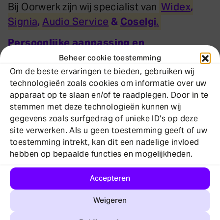
Bij Oorwerk zijn wij specialist van
Widex
,
Signia
,
Audio Service
&
Coselgi
.
Persoonlijke aanpassing en
optimalisatie
Beheer cookie toestemming
Om de beste ervaringen te bieden, gebruiken wij
Een hoortoestel moet niet alleen goed
technologieën zoals cookies om informatie over uw
werken, maar ook comfortabel zitten en
apparaat op te slaan en/of te raadplegen. Door in te
afgestemd zijn op uw dagelijkse leven.
stemmen met deze technologieën kunnen wij
gegevens zoals surfgedrag of unieke ID's op deze
Daarom nemen wij de tijd om uw toestel
site verwerken. Als u geen toestemming geeft of uw
zorgvuldig aan te passen. Wij testen de
toestemming intrekt, kan dit een nadelige invloed
instellingen en maken indien nodig verdere
hebben op bepaalde functies en mogelijkheden.
optimalisaties, zodat u de best mogelijke
geluidservaring krijgt.
Accepteren
Nazorg, onderhoud en service
Weigeren