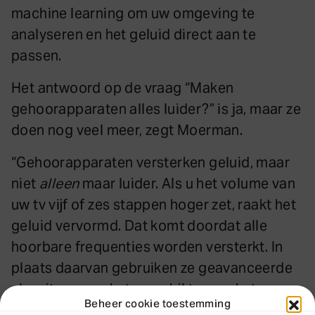
machine learning om uw omgeving te
analyseren en het geluid direct aan te
passen.
Het antwoord op de vraag “Maken
gehoorapparaten alles luider?” is ja, maar ze
doen nog veel meer, zegt Moerman.
“Gehoorapparaten versterken geluid, maar
niet
alleen
maar luider. Als u het volume van
uw tv vijf of zes stappen hoger zet, raakt het
geluid vervormd. Dat komt doordat alle
hoorbare frequenties worden versterkt. In
plaats daarvan gebruiken ze geavanceerde
algoritmes om het verschil tussen het
Beheer cookie toestemming
gewenste geluid en storende