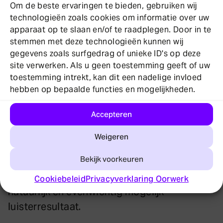
Om de beste ervaringen te bieden, gebruiken wij
achtergrondgeluiden te verwerken,” zegt
technologieën zoals cookies om informatie over uw
Moerman.
apparaat op te slaan en/of te raadplegen. Door in te
stemmen met deze technologieën kunnen wij
Gehoorapparaten houden rekening met uw
gegevens zoals surfgedrag of unieke ID's op deze
persoonlijke mate van gehoorverlies. Stelt u
site verwerken. Als u geen toestemming geeft of uw
toestemming intrekt, kan dit een nadelige invloed
zich voor dat u moeite heeft met hoge tonen,
hebben op bepaalde functies en mogelijkheden.
zoals vogelgezang of kinderstemmen. Uw
gehoorapparaten versterken dan juist deze
Accepteren
hogere frequenties, terwijl andere geluiden
Weigeren
onveranderd blijven.
Bekijk voorkeuren
Door alleen te versterken waar u dat nodig
heeft, zorgen gehoorapparaten voor een zo
Cookiebeleid
Privacyverklaring Oorwerk
natuurlijk en evenwichtig mogelijk
luisterresultaat.