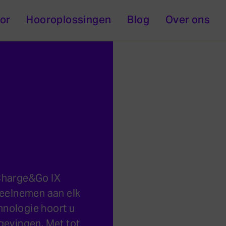
or
Hooroplossingen
Blog
Over ons
Charge&Go IX
deelnemen aan elk
hnologie hoort u
gevingen. Met tot