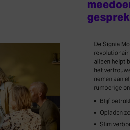
meedoen
gesprek 
De Signia Mo
revolutionair
alleen helpt 
het vertrouwe
nemen aan elk
rumoerige o
Blijf betro
Opladen zo
Slim verb