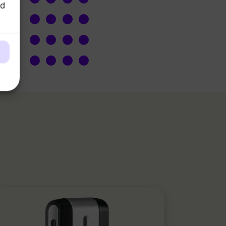
ed
Natuurlijk geluid
Windruisonderdrukking
n
Muziekbeleving