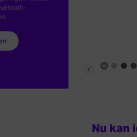
luetooth-
en.
ren
Nu kan 