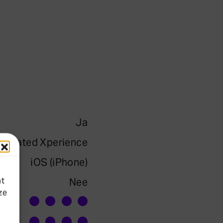
Ja
Oplaadbaar
tegrated Xperience
Technologie
iOS (iPhone)
Mobiele telefoon
at
Nee
CROS
ze
Spraak in stilte
Spraak in party