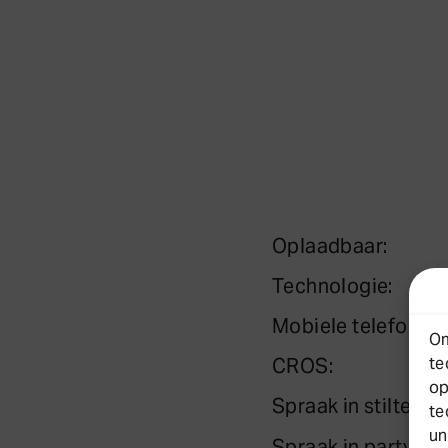
Oplaadbaar
Technologie
Mobiele telefoon
Om
te
CROS
op
Spraak in stilte
te
un
Spraak in party