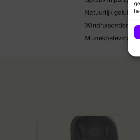
ge
he
Natuurlijk geluid
Windruisonderdru
Muziekbeleving