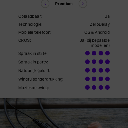
Premium
Oplaadbaar
Ja
Oplaadba
Technologie
ZeroDelay
Technolo
Mobiele telefoon
iOS & Android
Mobiele t
CROS
Ja (bij bepaalde
CROS
modellen)
Spraak in stilte
Spraak in 
Spraak in party
Spraak in
Natuurlijk geluid
Natuurlijk
Windruisonderdrukking
Windruis
Muziekbeleving
Muziekbe