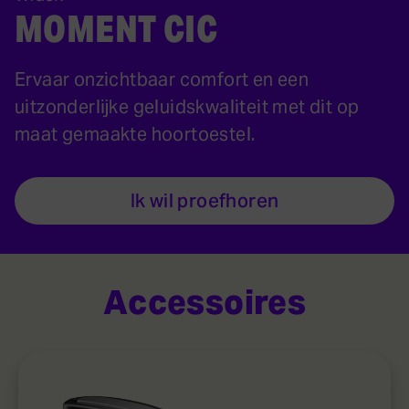
MOMENT CIC
Ervaar onzichtbaar comfort en een
uitzonderlijke geluidskwaliteit met dit op
maat gemaakte hoortoestel.
Ik wil proefhoren
Accessoires