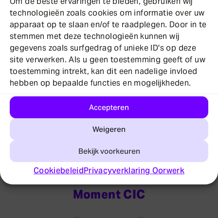
Om de beste ervaringen te bieden, gebruiken wij
stereo naar uw hoortoestellen – en
technologieën zoals cookies om informatie over uw
heeft een subtiel ontwerp met een
apparaat op te slaan en/of te raadplegen. Door in te
uitstekende geluidskwaliteit. Gewoon
stemmen met deze technologieën kunnen wij
activeren en verbonden blijven.
gegevens zoals surfgedrag of unieke ID's op deze
site verwerken. Als u geen toestemming geeft of uw
toestemming intrekt, kan dit een nadelige invloed
hebben op bepaalde functies en mogelijkheden.
Accepteren
Weigeren
Bekijk voorkeuren
Cookiebeleid
Privacyverklaring Oorwerk
Moment CIC