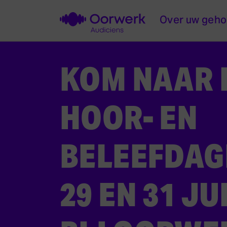
Over uw geho
KOM NAAR 
HOOR- EN
BELEEFDAG
29 EN 31 JU