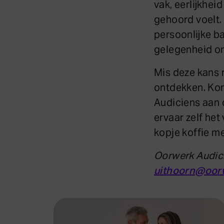
vak, eerlijkhei
gehoord voelt.
persoonlijke b
gelegenheid om
Mis deze kans 
ontdekken. Kom
Audiciens aan
ervaar zelf het
kopje koffie me
Oorwerk Audici
uithoorn
@oorw