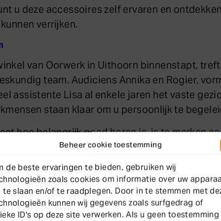
nt u deze accessoires zelf ervaren en ontdekke
 kunnen verrijken.
m
inkel van Oorwerk in Uithoorn binnenstapt, treft
eskundig team. Audiciens Annika en Rogier, vo
l assistente Lisa al enkele jaren het vaste gezi
akmensen staan klaar om u persoonlijk te begele
eet hoe belangrijk goed horen is, is te merken a
Beheer cookie toestemming
 al jaren komen. Zoals bijvoorbeeld meneer Van 
 10 jaar klant is en blij is met de persoonlijke a
 de beste ervaringen te bieden, gebruiken wij
van Oorwerk in Uithoorn. “Wat ik vooral waardeer
chnologieën zoals cookies om informatie over uw appara
aarstaan, zelfs voor kleine reparaties” vertelt hij. 
 te slaan en/of te raadplegen. Door in te stemmen met de
chnologieën kunnen wij gegevens zoals surfgedrag of
en weten aan te meten die precies passen bij mij
ieke ID's op deze site verwerken. Als u geen toestemming