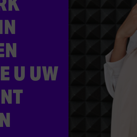
RK
IN
EN
E U UW
UNT
N