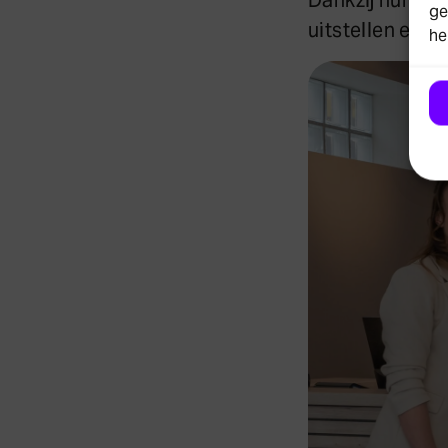
Dankzij hun go
ge
uitstellen en d
he