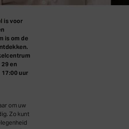
 is voor
en
m is om de
ontdekken.
nkelcentrum
 29 en
 17:00 uur
laar om uw
dig. Zo kunt
gelegenheid