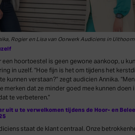
ika, Rogier en Lisa van Oorwerk Audiciens in Uithoorn
uzelf
r een hoortoestel is geen gewone aankoop, u kun
ing in uzelf. “Hoe fijn is het om tijdens het kerstd
te kunnen verstaan?” zegt audicien Annika. “M
ze merken dat ze minder goed mee kunnen doen in
at te verbeteren.”
ar uit u te verwelkomen tijdens de Hoor- en Bele
025
iciens staat de klant centraal. Onze betrokkenhe