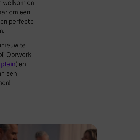
ch welkom en
naar om een
een perfecte
n.
pnieuw te
bij Oorwerk
plein
) en
an een
men!