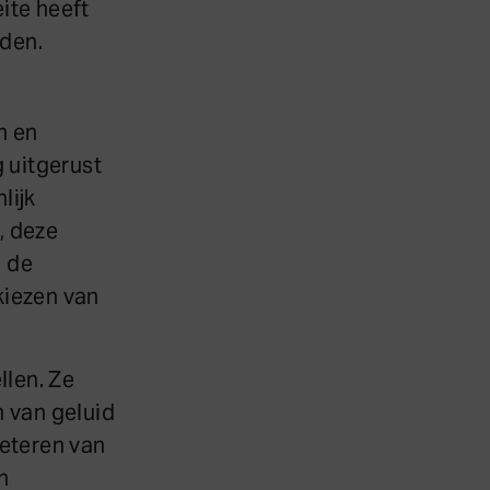
ite heeft
iden.
n en
 uitgerust
lijk
, deze
n de
kiezen van
llen. Ze
n van geluid
beteren van
n