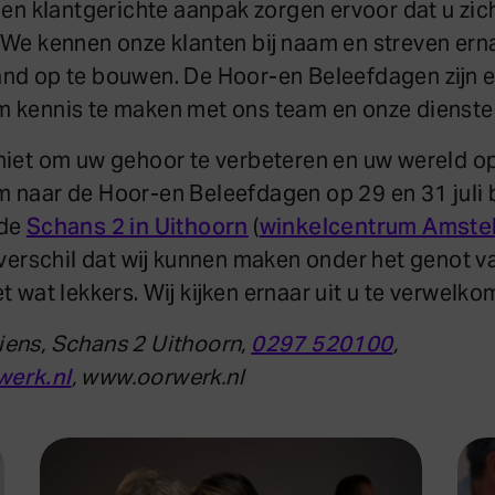
d en klantgerichte aanpak zorgen ervoor dat u zi
 We kennen onze klanten bij naam en streven er
and op te bouwen. De Hoor-en Beleefdagen zijn 
 kennis te maken met ons team en onze dienste
niet om uw gehoor te verbeteren en uw wereld o
 naar de Hoor-en Beleefdagen op 29 en 31 juli 
 de
Schans 2 in Uithoorn
(
winkelcentrum Amstel
 verschil dat wij kunnen maken onder het genot v
t wat lekkers. Wij kijken ernaar uit u te verwelko
ens, Schans 2 Uithoorn,
0297 520100
,
erk.nl
, www.oorwerk.nl