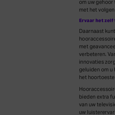
om uw gehoor te
met het volgen
Ervaar het zelf
Daarnaast kunt
hooraccessoire
met geavanceer
verbeteren. Va
innovaties zor
geluiden om u h
het hoortoestel
Hooraccessoire
bieden extra fu
van uw televisi
uw luistererva