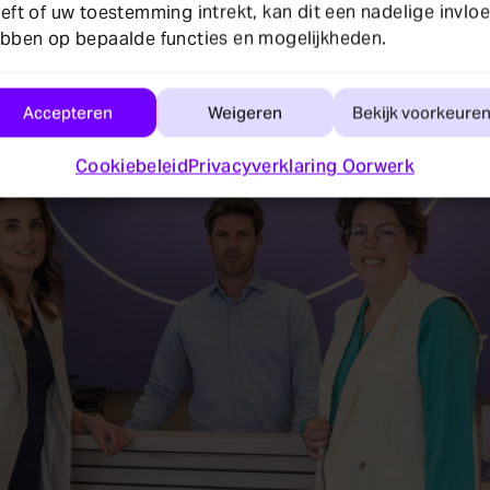
ede zorg kan ik het laten plaatsen van implantat
eft of uw toestemming intrekt, kan dit een nadelige invlo
at betekent heel veel voor mij!”
bben op bepaalde functies en mogelijkheden.
Accepteren
Weigeren
Bekijk voorkeure
Cookiebeleid
Privacyverklaring Oorwerk