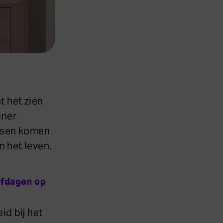
t het zien
iner
ensen komen
 het leven.
efdagen op
id bij het