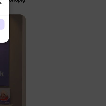
en voorlopig
ed
n