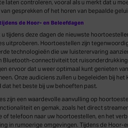
 laten controleren, vooral als u merkt dat u moe
 van gesprekken of het horen van bepaalde gelu
 tijdens de Hoor- en Beleefdagen
 u tijdens deze dagen de nieuwste hoortoestelle
s uitproberen. Hoortoestellen zijn tegenwoordig
de technologieën die uw luisterervaring aanzien
n Bluetooth-connectiviteit tot ruisonderdrukking
gen ervoor dat u weer optimaal kunt genieten va
een. Onze audiciens zullen u begeleiden bij het 
 dat het beste bij uw behoeften past.
s zijn een waardevolle aanvulling op hoortoeste
nctionaliteit en gemak, zoals het direct streame
e of telefoon naar uw hoortoestellen, en het ver
ring in rumoerige omgevingen. Tijdens de Hoor-e