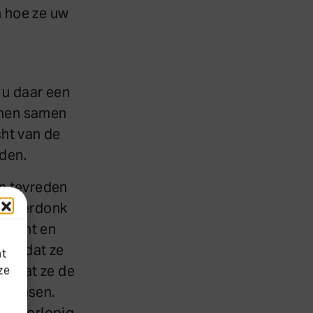
n hoe ze uw
 u daar een
rmen samen
cht van de
iden.
an tevreden
de Veerdonk
andacht en
 is dat ze
at
“En dat ze de
ze
n wensen.