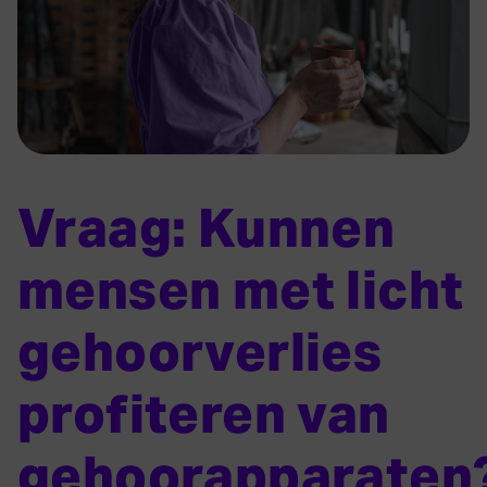
Vraag: Kunnen
mensen met licht
gehoorverlies
profiteren van
gehoorapparaten