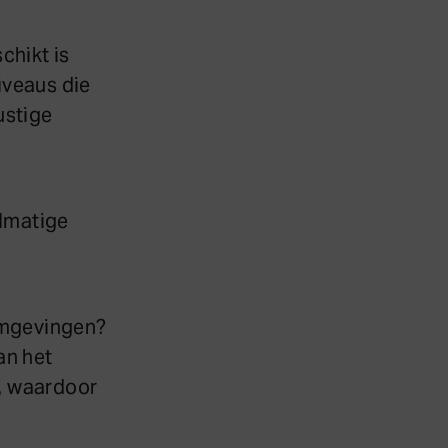
chikt is
iveaus die
ustige
elmatige
 omgevingen?
an het
n, waardoor