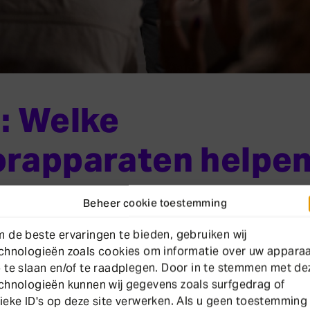
: Welke
rapparaten helpen
 om achtergrondge
Beheer cookie toestemming
rminderen?
 de beste ervaringen te bieden, gebruiken wij
chnologieën zoals cookies om informatie over uw appara
 te slaan en/of te raadplegen. Door in te stemmen met de
chnologieën kunnen wij gegevens zoals surfgedrag of
meeste moderne gehoorapparaten beschikken 
ieke ID's op deze site verwerken. Als u geen toestemming