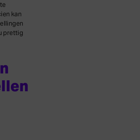
te
cien kan
tellingen
u prettig
jn
llen