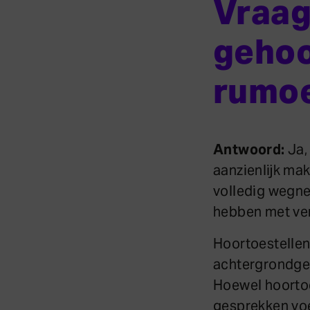
Vraag
gehoo
rumoe
Antwoord:
Ja,
aanzienlijk mak
volledig wegn
hebben met vers
Hoortoestelle
achtergrondgel
Hoewel hoortoe
gesprekken voer