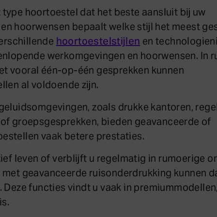
 type hoortoestel dat het beste aansluit bij uw
n hoorwensen bepaalt welke stijl het meest ges
 verschillende
hoortoestelstijlen
en technologien
eenlopende werkomgevingen en hoorwensen. In r
t vooral één-op-één gesprekken kunnen
len al voldoende zijn.
geluidsomgevingen, zoals drukke kantoren, reg
 of groepsgesprekken, bieden geavanceerde of
stellen vaak betere prestaties.
ief leven of verblijft u regelmatig in rumoerige
n met geavanceerde ruisonderdrukking kunnen d
. Deze functies vindt u vaak in premiummodelle
is.