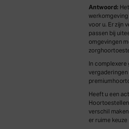
Antwoord:
Het
werkomgeving e
voor u. Er zijn
passen bij uit
omgevingen me
zorghoortoestel
In complexere 
vergaderingen
premiumhoortoe
Heeft u een act
Hoortoestelle
verschil maken
er ruime keuze 