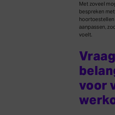
Met zoveel mog
bespreken met 
hoortoestellen 
aanpassen, zoda
voelt.
Vraag
belan
voor 
werk