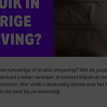
UIK IN
RIGE
VING?
 een rumoerige of drukke omgeving? Met de juist
n kunt u beter verstaan, in contact blijven en m
lnemen. Hier vindt u deskundig advies over het 
 die past bij uw levensstijl.