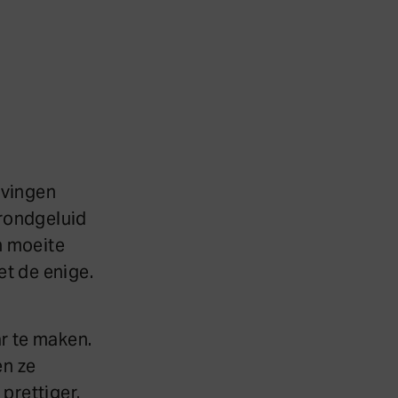
evingen
grondgeluid
n moeite
et de enige.
r te maken.
en ze
prettiger.