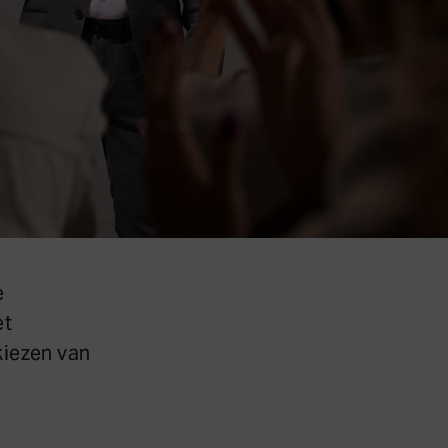
e
et
kiezen van