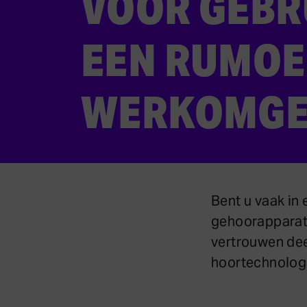
VOOR GEBR
EEN RUMOE
WERKOMGE
Bent u vaak in
gehoorapparate
vertrouwen dee
hoortechnologie