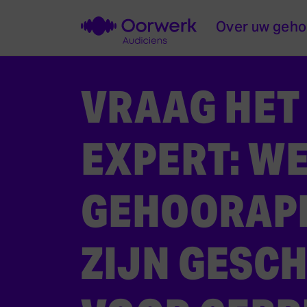
Over uw geho
VRAAG HET
EXPERT: W
GEHOORAP
ZIJN GESCH