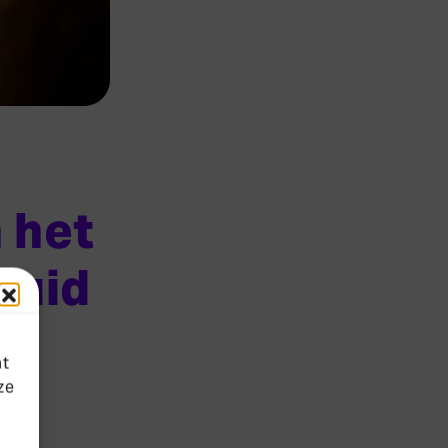
 het
luid
at
ze
over