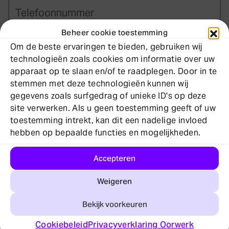
T
m
e
l
Beheer cookie toestemming
E
Om de beste ervaringen te bieden, gebruiken wij
e
technologieën zoals cookies om informatie over uw
-
f
apparaat op te slaan en/of te raadplegen. Door in te
m
o
stemmen met deze technologieën kunnen wij
F
a
o
gegevens zoals surfgedrag of unieke ID's op deze
i
i
site verwerken. Als u geen toestemming geeft of uw
n
l
toestemming intrekt, kan dit een nadelige invloed
l
n
A
hebben op bepaalde functies en mogelijkheden.
i
a
u
f
a
d
m
Accepteren
s
a
r
m
O
p
l
Weigeren
e
e
p
r
s
r
m
Bekijk voorkeuren
a
(
e
a
Cookiebeleid
Privacyverklaring Oorwerk